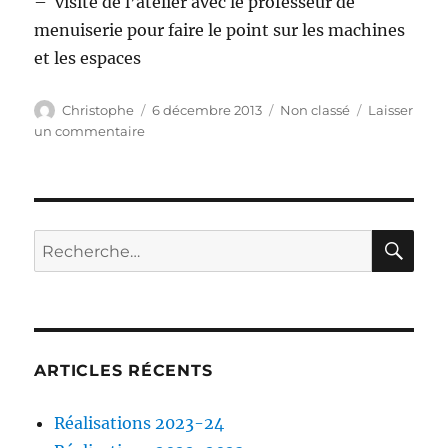
– visite de l’atelier avec le professeur de
menuiserie pour faire le point sur les machines
et les espaces
Auteur
Publié
Catégories
Christophe
6 décembre 2013
Non classé
Laisser
le
sur
un commentaire
Convention
avec
le
collège
RE
Recherche
pour :
ARTICLES RÉCENTS
Réalisations 2023-24