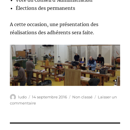
Élections des permanents
A cette occasion, une présentation des
réalisations des adhérents sera faite.
Auteur
Publié
Catégories
ludo
14 septembre 2016
Non classé
Laisser un
le
sur
commentaire
Assemblée
Générale
le
26/09