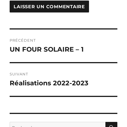
Navigation
PRÉCÉDENT
de
UN FOUR SOLAIRE – 1
Publication
précédente :
l’article
SUIVANT
Réalisations 2022-2023
Publication
suivante :
RE
Recherche