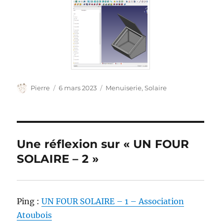
Auteur
Publié
Catégories
Pierre
6 mars 2023
Menuiserie
,
Solaire
le
Une réflexion sur « UN FOUR
SOLAIRE – 2 »
Ping :
UN FOUR SOLAIRE – 1 – Association
Atoubois