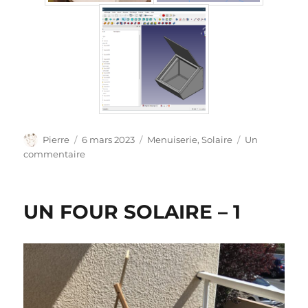
Auteur
Publié
Catégories
Pierre
6 mars 2023
Menuiserie
,
Solaire
Un
le
sur
commentaire
UN
FOUR
SOLAIRE
UN FOUR SOLAIRE – 1
–
2