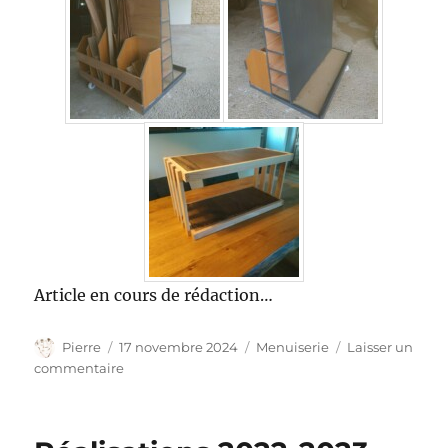
Article en cours de rédaction…
Auteur
Publié
Catégories
Pierre
17 novembre 2024
Menuiserie
Laisser un
le
sur
commentaire
Réalisations
2023-
24