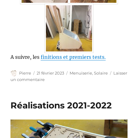
A suivre, les
finitions et premiers tests.
Auteur
Publié
Catégories
Pierre
21 février 2023
Menuiserie
,
Solaire
Laisser
le
sur
un commentaire
UN
FOUR
SOLAIRE
Réalisations 2021-2022
–
1