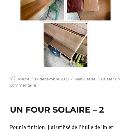
Auteur
Publié
Catégories
Pierre
17 décembre 2023
Menuiserie
Laisser un
le
sur
commentaire
Réalisations
2022-
2023
UN FOUR SOLAIRE – 2
Pour la finition, j’ai utilisé de l’huile de lin et