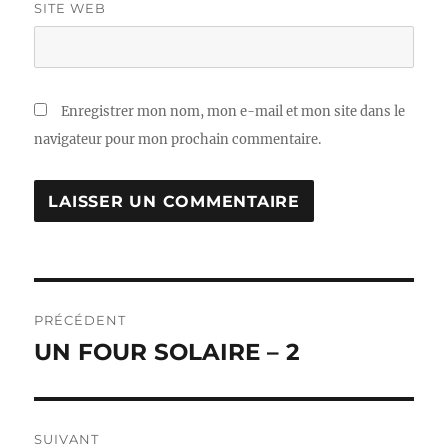
SITE WEB
Enregistrer mon nom, mon e-mail et mon site dans le
navigateur pour mon prochain commentaire.
Navigation
PRÉCÉDENT
de
UN FOUR SOLAIRE – 2
Publication
précédente :
l’article
SUIVANT