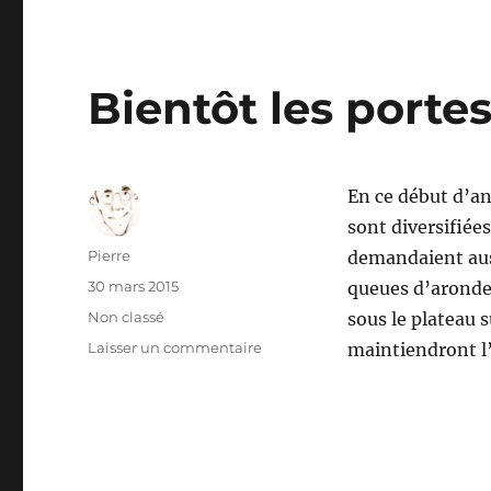
Bientôt les porte
En ce début d’ann
sont diversifiée
Auteur
Pierre
demandaient auss
Publié
30 mars 2015
queues d’arondes
le
Catégories
Non classé
sous le plateau s
sur
Laisser un commentaire
maintiendront l
Bientôt
les
portes