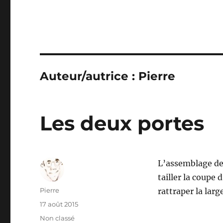
Auteur/autrice :
Pierre
Les deux portes
L’assemblage des
tailler la coupe
Auteur
Pierre
rattraper la larg
Publié
17 août 2015
le
Catégories
Non classé