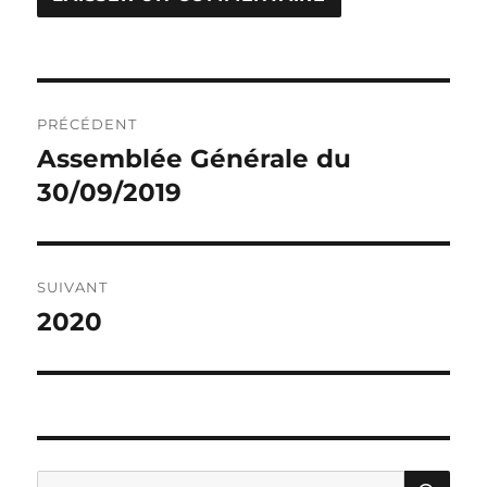
Navigation
PRÉCÉDENT
de
Assemblée Générale du
Publication
précédente :
30/09/2019
l’article
SUIVANT
2020
Publication
suivante :
RE
Recherche